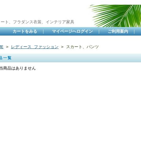
カート、フラダンス衣装、インテリア家具
カートをみる
｜
マイページへログイン
｜
ご利用案内
｜
ME
>
レディース ファッション
> スカート、パンツ
品一覧
当商品はありません