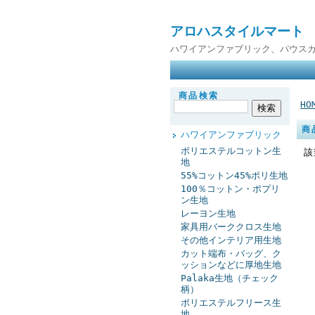
アロハスタイルマート
ハワイアンファブリック、パウス
商品検索
HO
商
ハワイアンファブリック
ポリエステルコットン生
該
地
55%コットン45%ポリ生地
100％コットン・ポプリ
ン生地
レーヨン生地
家具用バーククロス生地
その他インテリア用生地
カット端布・バッグ、ク
ッションなどに厚地生地
Palaka生地（チェック
柄）
ポリエステルフリース生
地