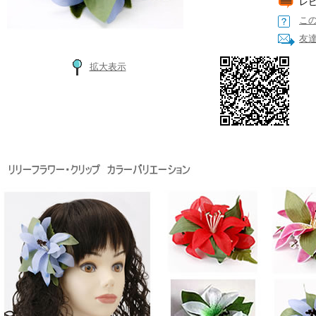
レ
こ
友
拡大表示