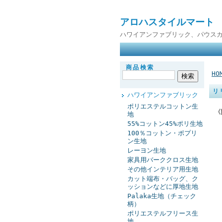
アロハスタイルマート
ハワイアンファブリック、パウス
商品検索
HO
リ
ハワイアンファブリック
ポリエステルコットン生
《
地
55%コットン45%ポリ生地
100％コットン・ポプリ
ン生地
レーヨン生地
家具用バーククロス生地
その他インテリア用生地
カット端布・バッグ、ク
ッションなどに厚地生地
Palaka生地（チェック
柄）
ポリエステルフリース生
地