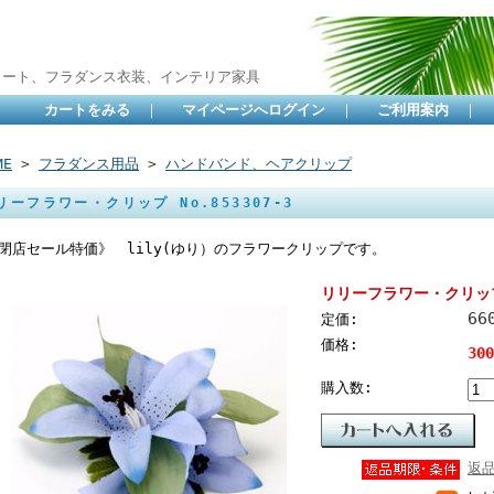
カート、フラダンス衣装、インテリア家具
カートをみる
｜
マイページへログイン
｜
ご利用案内
｜
ME
>
フラダンス用品
>
ハンドバンド、ヘアクリップ
リーフラワー・クリップ No.853307-3
閉店セール特価》 lily(ゆり）のフラワークリップです。
リリーフラワー・クリップ N
66
定価:
価格:
30
購入数:
返