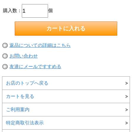
購入数：
個
返品についての詳細はこちら
お問い合わせ
友達にメールですすめる
お店のトップへ戻る
試聴はこちら↓
カートを見る
Santa in the South
Blue Candle Christmas
ご利用案内
特別送料\/\216(税込み）ポスト投函。
特定商取引法表示