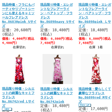
現品特価・フラにもパ
現品限り特価・エレガ
現品限り特価・エレガ
ーティやリゾートシー
ントなフレアーライ
ントなフレアーライ
ンにも使えるキャミソ
ン・ベアトップ・フラ
ン・ベアトップ・フラ
ールフレアドレス
ドレス
ドレス
No.86830pink Sサイ
No.86898navy Sサイ
No.86898pink Ｌサ
ズ
ズ
イズ
定価: 20,680円
定価: 18,480円
定価: 18,480円
(税込)
(税込)
(税込)
価格: 4,000円(税込
価格: 6,800円(税込
価格: 6,800円(税込
4,400円)
7,480円)
7,480円)
在庫切れ
在庫切れ
在庫 1着
現品限り特価・シルエ
現品限り特価・シルエ
現品特価・愛らしくて
ットの綺麗なキャミフ
ットの綺麗なキャミフ
豪華なフラドレス
ラドレス
ラドレス
No.86899red Mサイ
No.86742red Lサイ
No.86742pink
ズ
定価: 18,480円
ズ
定価: 17,600円
(税込)