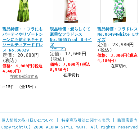
現品特価・・フラにも
現品特価・愛らしくて
現品特価・フラドレス
パーティやリゾートシ
豪華なフラドレス
No.86494white Lサ
ーンにも使えるキャミ
No.86657red Ｓサイ
イズ
定価: 23,980円
ソールティアードドレ
ズ
(税込)
ス No.86829
定価: 17,600円
定価: 20,680円
価格: 3,800円(税込
(税込)
(税込)
4,180円)
価格: 7,800円(税込
価格: 4,000円(税込
在庫切れ
8,580円)
4,400円)
在庫切れ
在庫を確認する
件～15件 （全15件）
個人情報の取り扱いについて
|
特定商取引法に関する表示
|
路面店案内
Copyright(C) 2006 ALOHA STYLE MART. All rights reserved