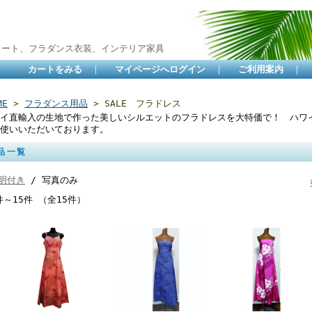
カート、フラダンス衣装、インテリア家具
カートをみる
｜
マイページへログイン
｜
ご利用案内
｜
ME
>
フラダンス用品
> SALE フラドレス
イ直輸入の生地で作った美しいシルエットのフラドレスを大特価で！ ハワ
使いいただいております。
品一覧
明付き
/ 写真のみ
件～15件 （全15件）