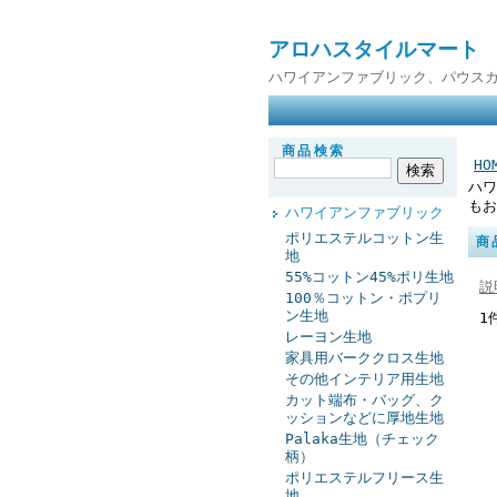
アロハスタイルマート
ハワイアンファブリック、パウス
商品検索
HO
ハワ
もお
ハワイアンファブリック
ポリエステルコットン生
商
地
55%コットン45%ポリ生地
説
100％コットン・ポプリ
ン生地
1
レーヨン生地
家具用バーククロス生地
その他インテリア用生地
カット端布・バッグ、ク
ッションなどに厚地生地
Palaka生地（チェック
柄）
ポリエステルフリース生
地